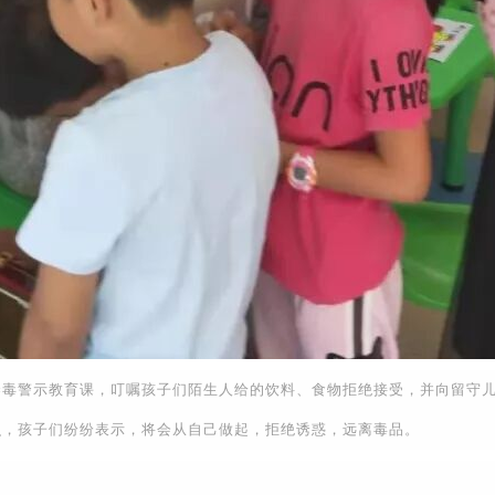
警示教育课，叮嘱孩子们陌生人给的饮料、食物拒绝接受，并向留守儿
识，孩子们纷纷表示，将会从自己做起，拒绝诱惑，远离毒品。