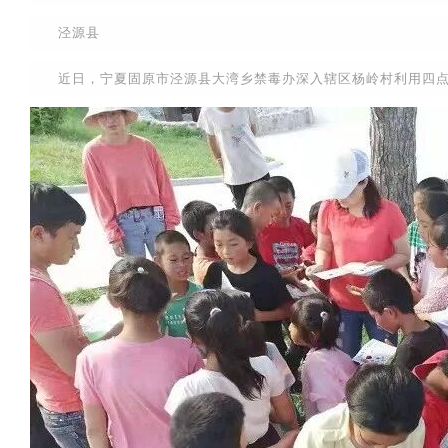
泾源县
近日，宁夏固原市泾源县大湾乡禁毒办深入辖区杨岭村利用四点半