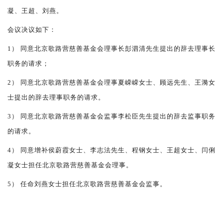
凝、王超、刘燕。
会议决议如下：
1） 同意
北京
歌路营慈善基金会
理事长彭泗清
先生提出的辞去
理事长
职务的请求；
2） 同意
北京
歌路营慈善基金会理事夏嵘嵘女士、顾远先生、王漪女
士提出的辞去理事职务的请求。
3）
同意
北京
歌路营慈善基金会
监事
李松臣先生
提出的辞去
监事
职务
的请求。
4） 同意增补侯蔚霞女士、李志法先生、程钢女士、王超女士、闫俐
凝女士担任北京歌路营慈善基金会理事。
5） 任命刘燕女士
担任北京歌路营慈善基金会监事。